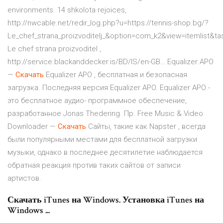
environments.
14
shkolota rejoices,
http://nwcable.net/redir_log.php?u=https://tennis-shop.bg/?
Le_chef_strana_proizvoditelj_&option=com_k2&view=itemlist&t
Le chef strana proizvoditel ,
http://service.blackanddecker.is/BD/IS/en-GB…
Equalizer APO
—
Скачать
Equalizer APO , бесплатная и безопасная
загрузка. Последняя версия Equalizer APO. Equalizer APO -
это бесплатное аудио- программное обеспечение,
разработанное Jonas Thedering. Пр.
Free Music & Video
Downloader —
Скачать
Сайты, такие как Napster , всегда
были популярными местами для бесплатной загрузки
музыки, однако в последнее десятилетие наблюдается
обратная реакция против таких сайтов от записи
артистов.
Скачать iTunes на Windows. Установка iTunes на
Windows ...