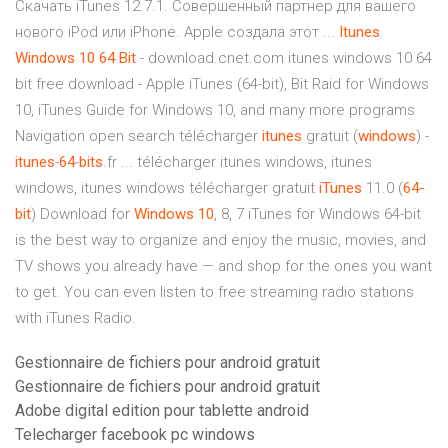
Скачать iTunes 12.7.1. Совершенный партнер для вашего
нового iPod или iPhone. Apple создала этот ...
Itunes
Windows
10
64
Bit
- download.cnet.com itunes windows 10 64
bit free download - Apple iTunes (64-bit), Bit Raid for Windows
10, iTunes Guide for Windows 10, and many more programs
Navigation open search télécharger
itunes
gratuit (
windows
) -
itunes
-
64
-
bits
.fr ... télécharger itunes windows, itunes
windows, itunes windows télécharger gratuit
iTunes
11.0 (
64-
bit
) Download for
Windows
10
, 8, 7 iTunes for Windows 64-bit
is the best way to organize and enjoy the music, movies, and
TV shows you already have — and shop for the ones you want
to get. You can even listen to free streaming radio stations
with iTunes Radio.
Gestionnaire de fichiers pour android gratuit
Gestionnaire de fichiers pour android gratuit
Adobe digital edition pour tablette android
Telecharger facebook pc windows