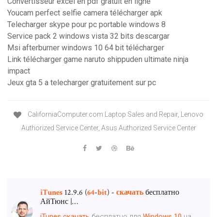
Convertisseur excel en pdf gratuit en ligne
Youcam perfect selfie camera télécharger apk
Telecharger skype pour pc portable windows 8
Service pack 2 windows vista 32 bits descargar
Msi afterburner windows 10 64 bit télécharger
Link télécharger game naruto shippuden ultimate ninja
impact
Jeux gta 5 a telecharger gratuitement sur pc
CaliforniaComputer.com Laptop Sales and Repair, Lenovo
Authorized Service Center, Asus Authorized Service Center
iTunes
12.9.6 (
64
-
bit
) -
скачать
бесплатно
АйТюнс |…
iTunes
скачать
бесплатно для
Windows
10
на