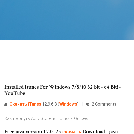
Installed Itunes For Windows 7/8/10 32 bit - 64 Bit! -
YouTube
Cкачать
iTunes
12.9.6.3 (
Windows
)
2 Comments
Как вернуть App Store в iTunes - iGuides
Free java version 1.7.0_25
скачать
Download - java