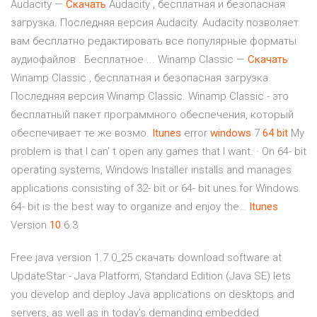
Audacity —
Скачать
Audacity , бесплатная и безопасная
загрузка. Последняя версия Audacity. Audacity позволяет
вам бесплатно редактировать все популярные форматы
аудиофайлов . Бесплатное ...
Winamp Classic —
Скачать
Winamp Classic , бесплатная и безопасная загрузка.
Последняя версия Winamp Classic. Winamp Classic - это
бесплатный пакет программного обеспечения, который
обеспечивает те же возмо.
Itunes
error
windows
7
64
bit
My
problem is that I can' t open any games that I want. · On 64- bit
operating systems, Windows Installer installs and manages
applications consisting of 32- bit or 64- bit unes for Windows
64- bit is the best way to organize and enjoy the…
Itunes
Version
10
.6.3
Free java version 1.7.0_25 скачать download software at
UpdateStar - Java Platform, Standard Edition (Java SE) lets
you develop and deploy Java applications on desktops and
servers, as well as in today's demanding embedded