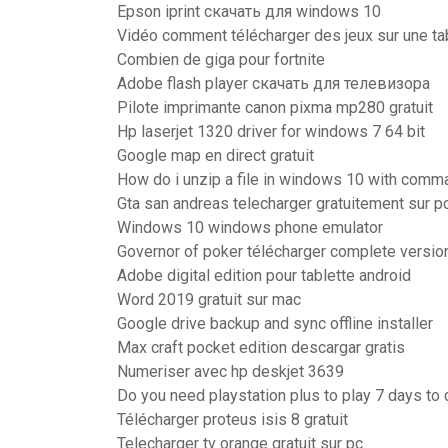
Epson iprint скачать для windows 10
Vidéo comment télécharger des jeux sur une ta
Combien de giga pour fortnite
Adobe flash player скачать для телевизора
Pilote imprimante canon pixma mp280 gratuit
Hp laserjet 1320 driver for windows 7 64 bit
Google map en direct gratuit
How do i unzip a file in windows 10 with com
Gta san andreas telecharger gratuitement sur 
Windows 10 windows phone emulator
Governor of poker télécharger complete versio
Adobe digital edition pour tablette android
Word 2019 gratuit sur mac
Google drive backup and sync offline installer
Max craft pocket edition descargar gratis
Numeriser avec hp deskjet 3639
Do you need playstation plus to play 7 days to 
Télécharger proteus isis 8 gratuit
Telecharger tv orange gratuit sur pc