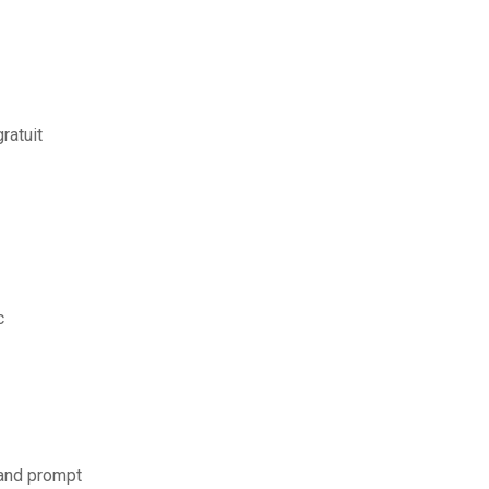
ratuit
c
mand prompt