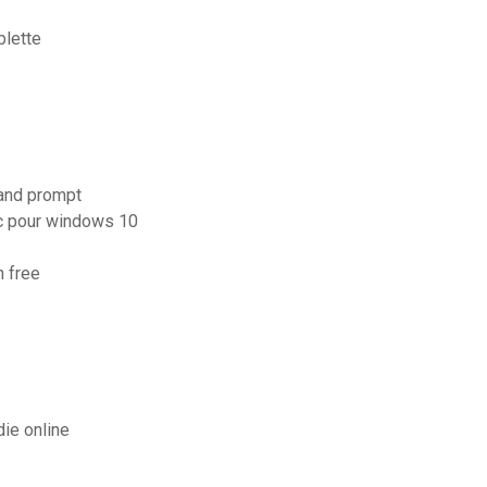
blette
mand prompt
pc pour windows 10
n free
die online