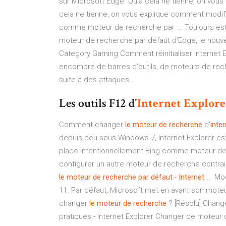
sur Microsoft Edge. Qu'a cela ne tienne, on vou
cela ne tienne, on vous explique comment modif
comme moteur de recherche par ... Toujours est-i
moteur de recherche par défaut d’Edge, le nouve
Category Gaming Comment réinitialiser Internet E
encombré de barres d'outils, de moteurs de rech
suite à des attaques ...
Les outils F12 d'
Internet
Explore
Comment changer
le moteur
de
recherche
d'
inte
depuis peu sous Windows 7, Internet Explorer est 
place intentionnellement Bing comme moteur de re
configurer un autre moteur de recherche contraire
le moteur
de
recherche
par défaut
-
Internet
... Mo
11. Par défaut, Microsoft met en avant son mote
changer
le moteur
de
recherche
? [Résolu] Change
pratiques - Internet Explorer Changer de moteu